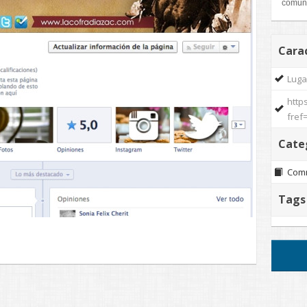
comuni
Carac
Luga
http
fref
Cate
Com
Tags