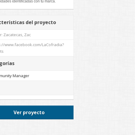
dades identificadas con tu marca.
terísticas del proyecto
r: Zacatecas, Zac
s://www.facebook.com/LaCofradia?
=ts
gorías
munity Manager
Ver proyecto