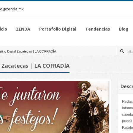
to@zenda.mx
icio
ZENDA
Portafolio Digital
Tendencias
Blog
ting Digital Zacatecas | LA COFRADÍA
l Zacatecas | LA COFRADÍA
Descr
Redacc
inform
cuenta
pueda 
Facebo